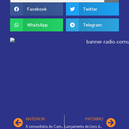
Facebook
Twitter
WhatsApp
Telegram
Prev
Ne
ANTERIOR
PRÓXIMO
A comunitária do Campeche resiste
Lançamento de Livro de Valdeci Reis