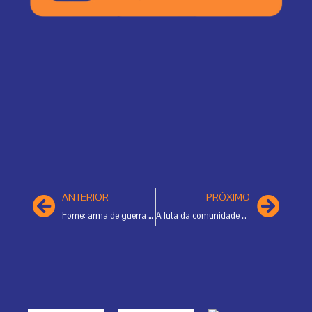
Prev
Ne
ANTERIOR
PRÓXIMO
Fome: arma de guerra de Israel
A luta da comunidade da Armação