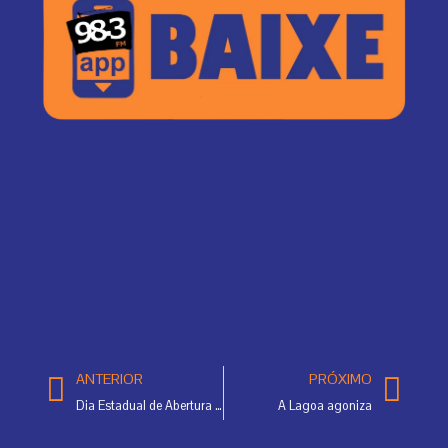
Prev
Ne
ANTERIOR
PRÓXIMO
Dia Estadual de Abertura da Tainha
A Lagoa agoniza