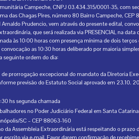
Comunitária Campeche, CNPJ 03.434.315/0001-35, com se
acema das Chagas Pires, número 80 Bairro Campeche, CEP
 Arnaldo Prudencio, vem através do presente edital, conv
xtraordinária, que será realizada via PRESENCIAL na data 
mada às 10:00 horas com presença mínima de dois terços
 convocação as 10:30 horas deliberado por maioria simple
a seguinte ordem do dia:
ta de prorrogação excepcional do mandato da Diretoria Exe
onforme previsão do Estatuto Social aprovado em 23.10. 2
10:30 hs segunda chamada
alhadores no Poder Judiciário Federal em Santa Catarina
rianópolis/SC – CEP 88063-160
o da Assembleia Extraordinária está respeitando o prazo 
or escrito via e-mail. Favor darem confirmação de recebim