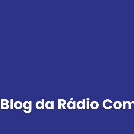
Ir
para
o
conteúdo
Blog da Rádio Co