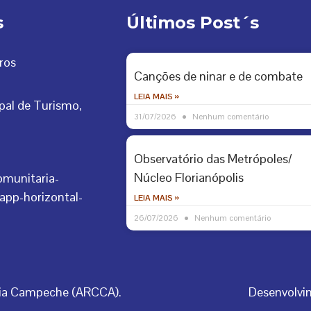
s
Últimos Post´s
ros
Canções de ninar e de combate
LEIA MAIS »
pal de Turismo,
31/07/2026
Nenhum comentário
Observatório das Metrópoles/
Núcleo Florianópolis
LEIA MAIS »
26/07/2026
Nenhum comentário
ria Campeche (ARCCA).
Desenvolvim