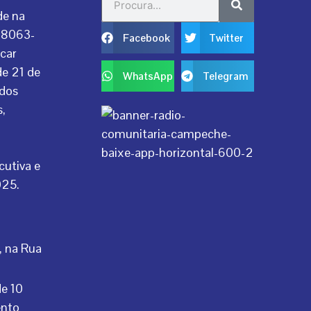
de na
 88063-
Facebook
Twitter
ocar
de 21 de
WhatsApp
Telegram
 dos
s,
cutiva e
025.
, na Rua
de 10
ento