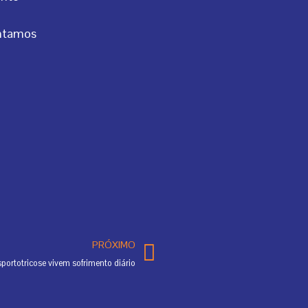
ontamos
Next
PRÓXIMO
portotricose vivem sofrimento diário