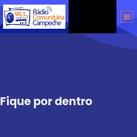
Ir
para
Me
o
conteúdo
Fique por dentro