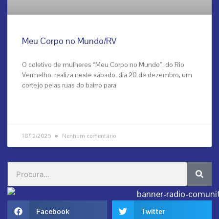
Meu Corpo no Mundo/RV
O coletivo de mulheres “Meu Corpo no Mundo”, do Rio
Vermelho, realiza neste sábado, dia 20 de dezembro, um
cortejo pelas ruas do bairro para
VEJA MAIS
18/12/2025
Nenhum comentário
Sear
Search
Facebook
Twitter