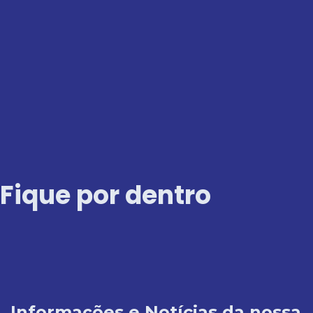
Ir
para
o
conteúdo
Fique por dentro
Informações e Notícias da nossa