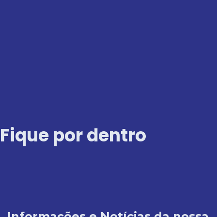
Ir
para
o
conteúdo
Fique por dentro
Informações e Notícias da nossa