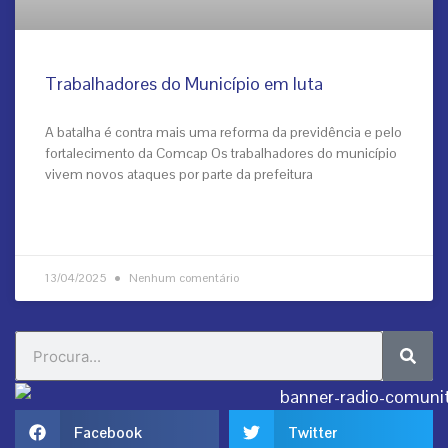
Trabalhadores do Município em luta
A batalha é contra mais uma reforma da previdência e pelo
fortalecimento da Comcap Os trabalhadores do município
vivem novos ataques por parte da prefeitura
VEJA MAIS
13/04/2025
Nenhum comentário
Sear
Search
Facebook
Twitter