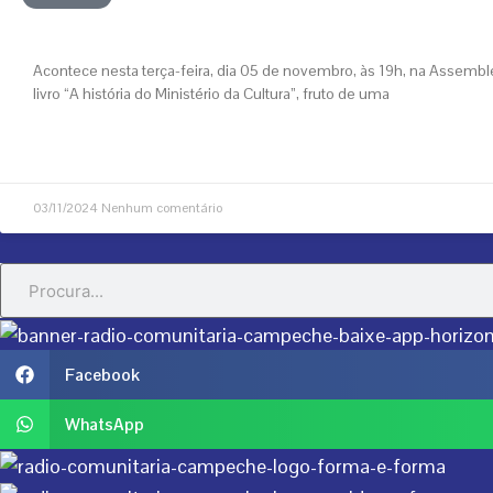
Livro conta história do Ministério da Cultura
Acontece nesta terça-feira, dia 05 de novembro, às 19h, na Assemble
livro “A história do Ministério da Cultura”, fruto de uma
VEJA MAIS
03/11/2024
Nenhum comentário
Search
Facebook
WhatsApp