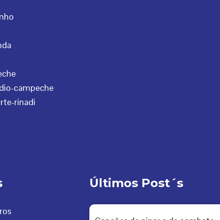
s
Últimos Post´s
ros